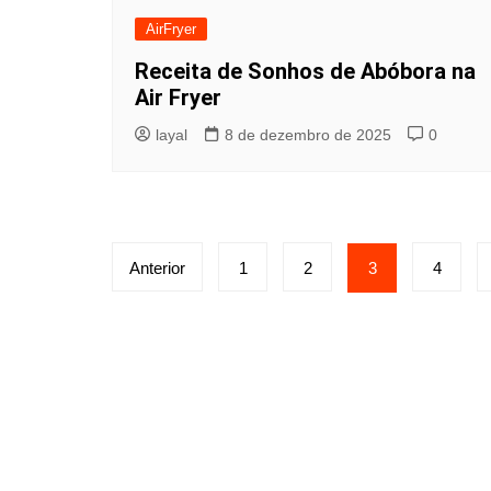
AirFryer
Receita de Sonhos de Abóbora na
Air Fryer
layal
8 de dezembro de 2025
0
Paginação
Anterior
1
2
3
4
de
posts