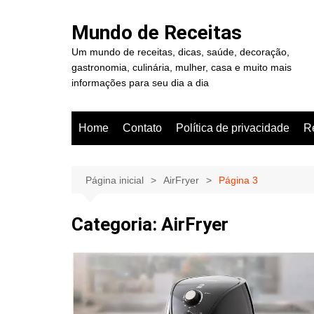
Ir
para
Mundo de Receitas
o
Um mundo de receitas, dicas, saúde, decoração,
conteúdo
gastronomia, culinária, mulher, casa e muito mais
informações para seu dia a dia
Home
Contato
Política de privacidade
R
Página inicial
AirFryer
Página 3
Categoria:
AirFryer