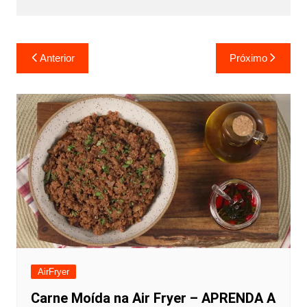
Navegação
Anterior
Próximo
de
Post
AirFryer
Carne Moída na Air Fryer – APRENDA A