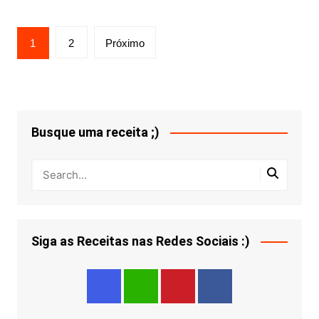
Paginação
1
2
Próximo
de
posts
Busque uma receita ;)
Siga as Receitas nas Redes Sociais :)