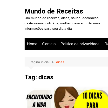
Ir
para
Mundo de Receitas
o
Um mundo de receitas, dicas, saúde, decoração,
conteúdo
gastronomia, culinária, mulher, casa e muito mais
informações para seu dia a dia
Home
Contato
Política de privacidade
R
Página inicial
dicas
Tag:
dicas