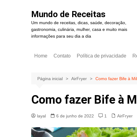
Ir
para
Mundo de Receitas
o
Um mundo de receitas, dicas, saúde, decoração,
conteúdo
gastronomia, culinária, mulher, casa e muito mais
informações para seu dia a dia
Home
Contato
Política de privacidade
R
Página inicial
AirFryer
Como fazer Bife à Mi
Como fazer Bife à Mi
layal
6 de junho de 2022
1
AirFryer