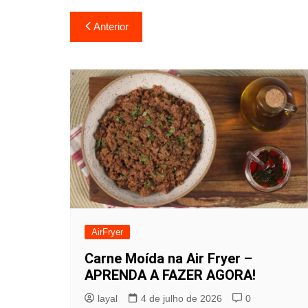
Navegação
Anterior
de
Post
AirFryer
Carne Moída na Air Fryer –
APRENDA A FAZER AGORA!
layal
4 de julho de 2026
0