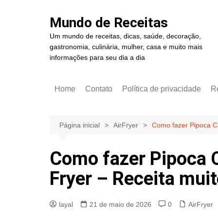
Ir
para
Mundo de Receitas
o
Um mundo de receitas, dicas, saúde, decoração,
conteúdo
gastronomia, culinária, mulher, casa e muito mais
informações para seu dia a dia
Home
Contato
Política de privacidade
R
Página inicial
AirFryer
Como fazer Pipoca Ca
Como fazer Pipoca C
Fryer – Receita muit
layal
21 de maio de 2026
0
AirFryer