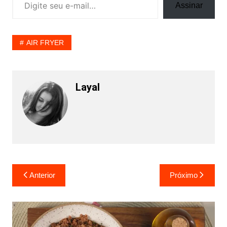
Assinar
AIR FRYER
Layal
Navegação
Anterior
Próximo
de
Post