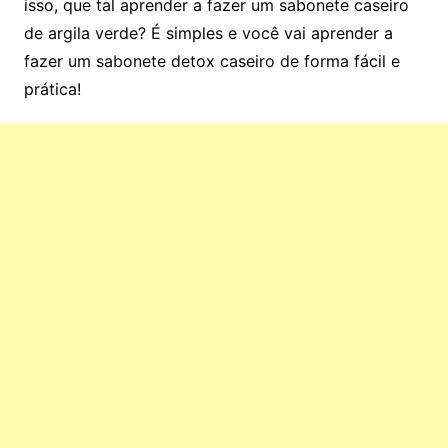
isso, que tal aprender a fazer um sabonete caseiro
de argila verde? É simples e você vai aprender a
fazer um sabonete detox caseiro de forma fácil e
prática!