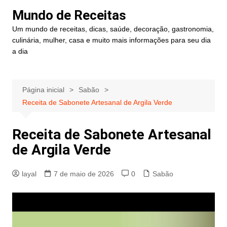
Ir
Mundo de Receitas
para
Um mundo de receitas, dicas, saúde, decoração, gastronomia,
o
culinária, mulher, casa e muito mais informações para seu dia
conteúdo
a dia
Página inicial
Sabão
Receita de Sabonete Artesanal de Argila Verde
Receita de Sabonete Artesanal
de Argila Verde
layal
7 de maio de 2026
0
Sabão