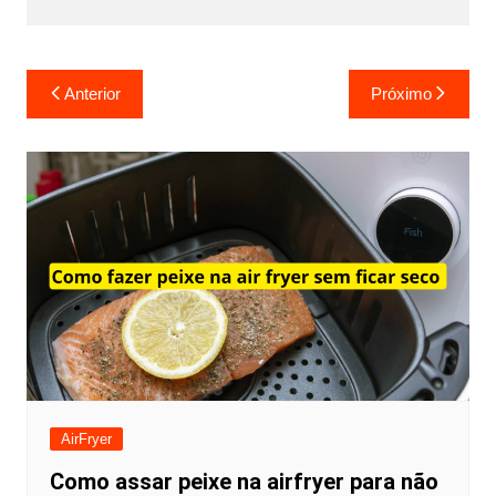
Navegação
Anterior
Próximo
de
Post
AirFryer
Como assar peixe na airfryer para não