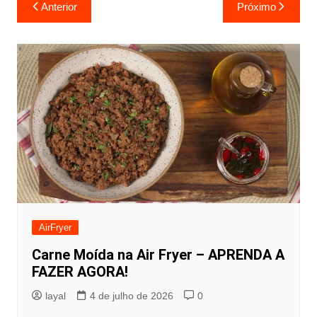
Navegação
Anterior
Próximo
de
Post
AirFryer
Carne Moída na Air Fryer – APRENDA A
FAZER AGORA!
layal
4 de julho de 2026
0