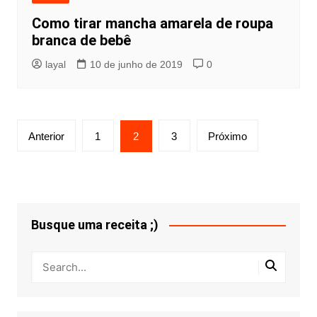
Como tirar mancha amarela de roupa
branca de bebê
layal
10 de junho de 2019
0
Paginação
Anterior
1
2
3
Próximo
de
posts
Busque uma receita ;)