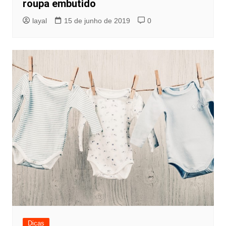
roupa embutido
layal
15 de junho de 2019
0
Dicas