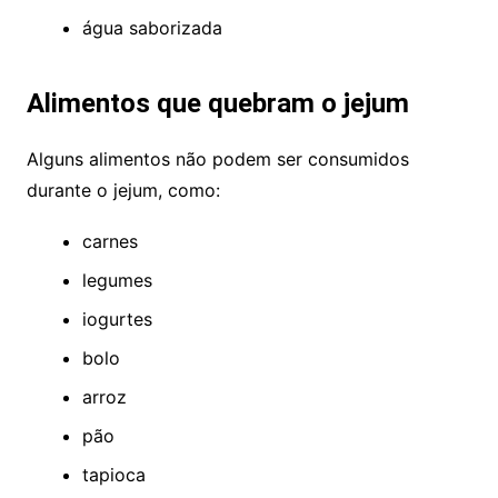
água saborizada
Alimentos que quebram o jejum
Alguns alimentos n
ão
podem ser consumidos
durante o jejum, como:
carnes
legumes
iogurtes
bolo
arroz
p
ã
o
tapioca